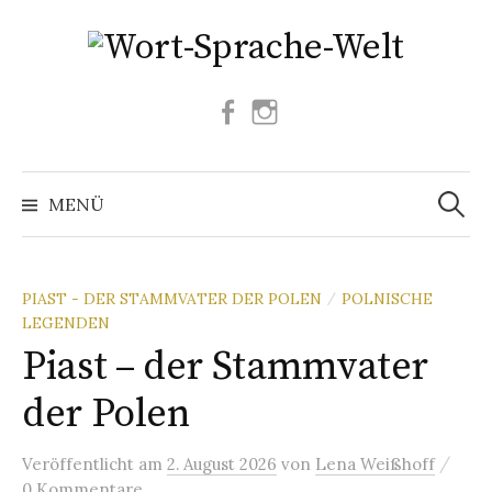
Springe
zum
Inhalt
Facebook
Instagram
Suchen
nach:
MENÜ
PIAST - DER STAMMVATER DER POLEN
POLNISCHE
/
LEGENDEN
Piast – der Stammvater
der Polen
/
Veröffentlicht
am
2. August 2026
von
Lena Weißhoff
0 Kommentare