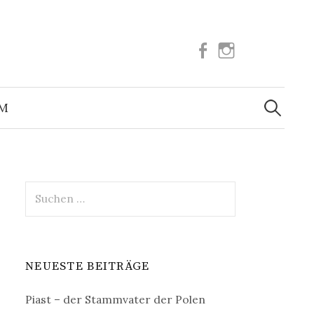
Facebook
Instagram
Suchen
nach:
UM
Suchen
nach:
NEUESTE BEITRÄGE
Piast – der Stammvater der Polen