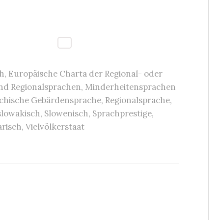
h
,
Europäische Charta der Regional- oder
nd Regionalsprachen
,
Minderheitensprachen
ichische Gebärdensprache
,
Regionalsprache
,
slowakisch
,
Slowenisch
,
Sprachprestige
,
risch
,
Vielvölkerstaat