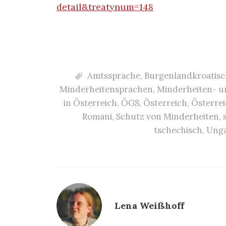
detail&treatynum=148
Amtssprache
,
Burgenlandkroatisc
Minderheitensprachen
,
Minderheiten- u
in Österreich
,
ÖGS
,
Österreich
,
Österre
Romani
,
Schutz von Minderheiten
,
tschechisch
,
Unga
Lena Weißhoff