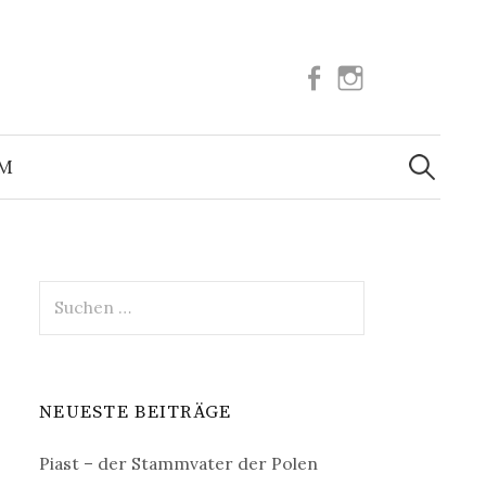
Facebook
Instagram
Suchen
nach:
UM
Suchen
nach:
NEUESTE BEITRÄGE
Piast – der Stammvater der Polen