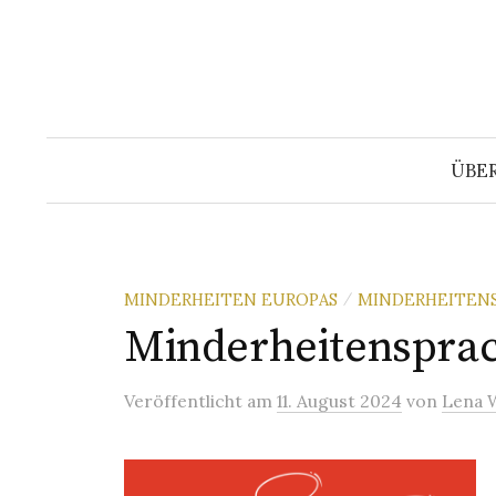
Springe
zum
Inhalt
ÜBE
MINDERHEITEN EUROPAS
MINDERHEITENS
/
Minderheitensprac
Veröffentlicht
am
11. August 2024
von
Lena 