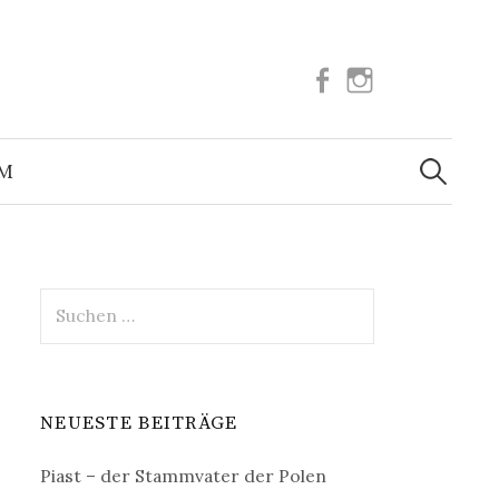
Facebook
Instagram
Suchen
nach:
UM
Suchen
nach:
NEUESTE BEITRÄGE
Piast – der Stammvater der Polen