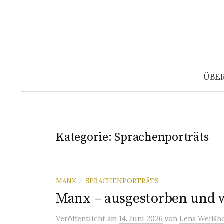
Springe
zum
Inhalt
ÜBE
Kategorie:
Sprachenporträts
MANX
SPRACHENPORTRÄTS
/
Manx – ausgestorben und 
Veröffentlicht
am
14. Juni 2026
von
Lena Weißho