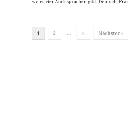
wo es vier Amtssprachen gibt: Deutsch, Franz
Seitennummerierung
1
2
…
4
Nächster »
der
Beiträge