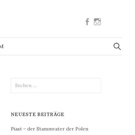
Facebook
Instagram
Suchen
nach:
UM
Suchen
nach:
NEUESTE BEITRÄGE
Piast – der Stammvater der Polen