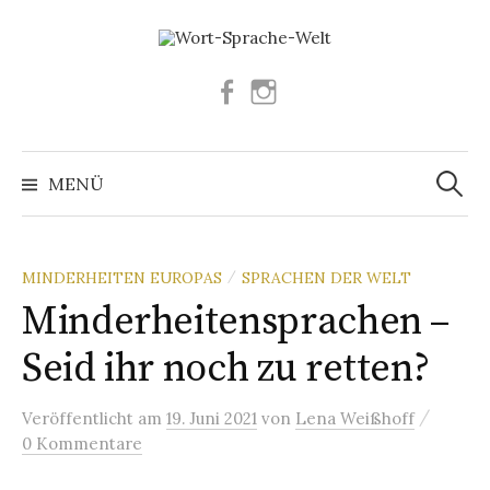
Springe
zum
Inhalt
Facebook
Instagram
Suchen
nach:
MENÜ
MINDERHEITEN EUROPAS
SPRACHEN DER WELT
/
Minderheitensprachen –
Seid ihr noch zu retten?
/
Veröffentlicht
am
19. Juni 2021
von
Lena Weißhoff
0 Kommentare