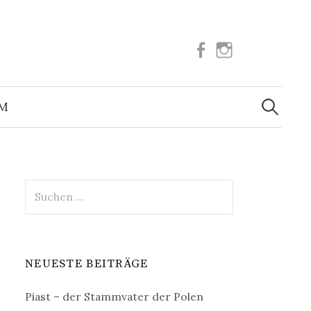
Facebook
Instagram
Suchen
nach:
UM
Suchen
nach:
NEUESTE BEITRÄGE
Piast – der Stammvater der Polen