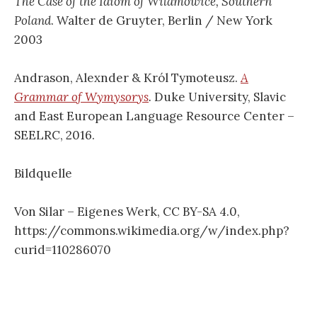
The Case of the Idiom of Wilamowice, Southern
Poland
. Walter de Gruyter, Berlin / New York
2003
Andrason, Alexnder & Król Tymoteusz.
A
Grammar of Wymysorys
.
Duke University, Slavic
and East European Language Resource Center –
SEELRC, 2016.
Bildquelle
Von Silar – Eigenes Werk, CC BY-SA 4.0,
https://commons.wikimedia.org/w/index.php?
curid=110286070