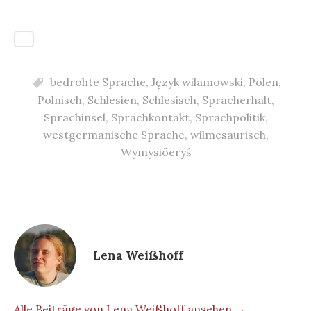
bedrohte Sprache
,
Język wilamowski
,
Polen
,
Polnisch
,
Schlesien
,
Schlesisch
,
Spracherhalt
,
Sprachinsel
,
Sprachkontakt
,
Sprachpolitik
,
westgermanische Sprache
,
wilmesaurisch
,
Wymysiöeryś
Lena Weißhoff
Alle Beiträge von Lena Weißhoff ansehen →