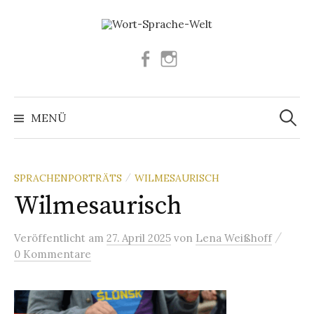
Springe
zum
Inhalt
Facebook
Instagram
Suchen
nach:
MENÜ
SPRACHENPORTRÄTS
WILMESAURISCH
/
Wilmesaurisch
/
Veröffentlicht
am
27. April 2025
von
Lena Weißhoff
0 Kommentare