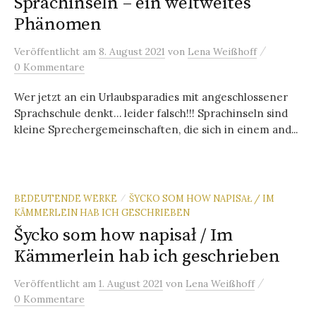
Sprachinseln – ein weltweites
Phänomen
/
Veröffentlicht
am
8. August 2021
von
Lena Weißhoff
0 Kommentare
Wer jetzt an ein Urlaubsparadies mit angeschlossener
Sprachschule denkt… leider falsch!!! Sprachinseln sind
kleine Sprechergemeinschaften, die sich in einem and...
BEDEUTENDE WERKE
ŠYCKO SOM HOW NAPISAŁ / IM
/
KÄMMERLEIN HAB ICH GESCHRIEBEN
Šycko som how napisał / Im
Kämmerlein hab ich geschrieben
/
Veröffentlicht
am
1. August 2021
von
Lena Weißhoff
0 Kommentare