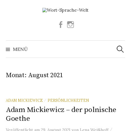
Springe
zum
Inhalt
Facebook
Instagram
Suchen
nach:
MENÜ
Monat:
August 2021
ADAM MICKIEWICZ
PERSÖNLICHKEITEN
/
Adam Mickiewicz – der polnische
Goethe
/
Veröffentlicht
am
29. August 2021
von
Lena Weißhoff