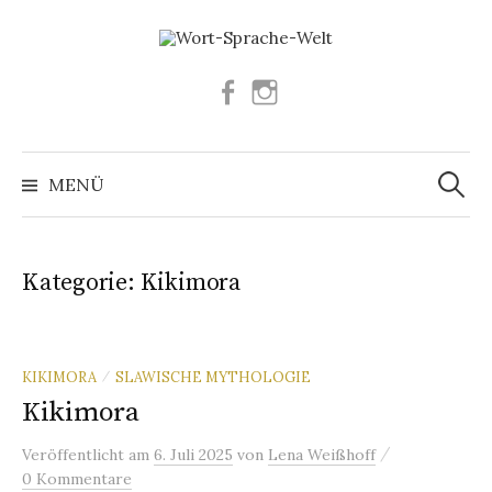
Springe
zum
Inhalt
Facebook
Instagram
Suchen
nach:
MENÜ
Kategorie:
Kikimora
KIKIMORA
SLAWISCHE MYTHOLOGIE
/
Kikimora
/
Veröffentlicht
am
6. Juli 2025
von
Lena Weißhoff
0 Kommentare