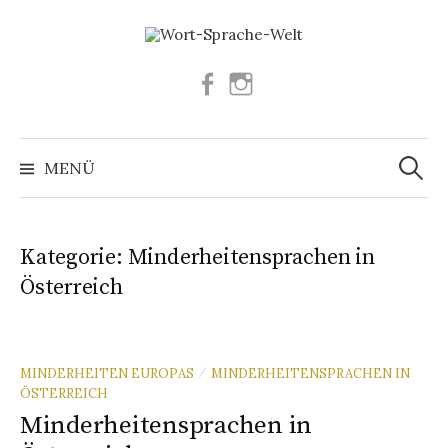
Springe
zum
Inhalt
Facebook
Instagram
Suchen
nach:
MENÜ
Kategorie:
Minderheitensprachen in
Österreich
MINDERHEITEN EUROPAS
MINDERHEITENSPRACHEN IN
/
ÖSTERREICH
Minderheitensprachen in