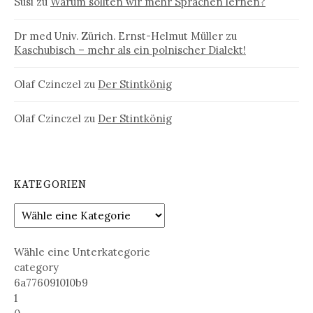
Susi
zu
Warum sollten wir mehr Sprachen lernen?
Dr med Univ. Zürich. Ernst-Helmut Müller
zu
Kaschubisch – mehr als ein polnischer Dialekt!
Olaf Czinczel
zu
Der Stintkönig
Olaf Czinczel
zu
Der Stintkönig
KATEGORIEN
Wähle eine Unterkategorie
category
6a776091010b9
1