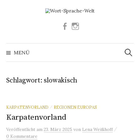
Springe
zum
Inhalt
Facebook
Instagram
Suchen
nach:
MENÜ
Schlagwort:
slowakisch
KARPATENVORLAND
REGIONEN EUROPAS
/
Karpatenvorland
/
Veröffentlicht
am
23. März 2025
von
Lena Weißhoff
0 Kommentare