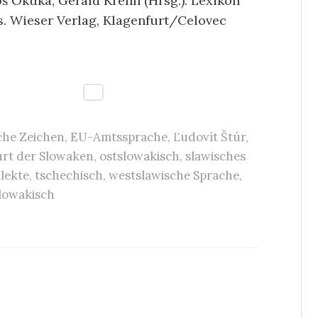
loš Okuka, Gerald Krenn (Hrsg.): Lexikon
. Wieser Verlag, Klagenfurt/Celovec
sche Zeichen
,
EU-Amtssprache
,
Ľudovít Štúr
,
urt der Slowaken
,
ostslowakisch
,
slawisches
lekte
,
tschechisch
,
westslawische Sprache
,
lowakisch