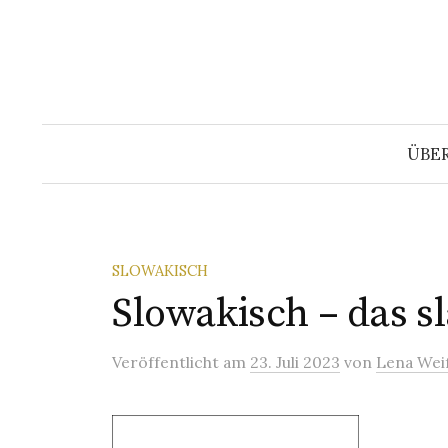
Springe
zum
Inhalt
ÜBE
SLOWAKISCH
Slowakisch – das s
Veröffentlicht
am
23. Juli 2023
von
Lena Wei