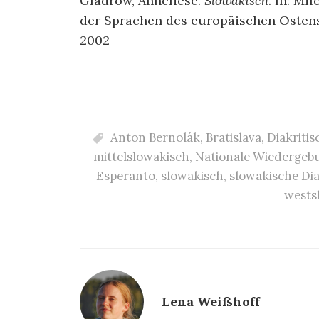
Gladrow, Anneliese.
Slowakisch
. In: Mi
der Sprachen des europäischen Ostens
2002
Anton Bernolák
,
Bratislava
,
Diakriti
mittelslowakisch
,
Nationale Wiedergeb
Esperanto
,
slowakisch
,
slowakische Dia
wests
Lena Weißhoff