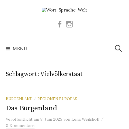
Springe
zum
Inhalt
Facebook
Instagram
Suchen
nach:
MENÜ
Schlagwort:
Vielvölkerstaat
BURGENLAND
REGIONEN EUROPAS
/
Das Burgenland
/
Veröffentlicht
am
8. Juni 2025
von
Lena Weißhoff
0 Kommentare