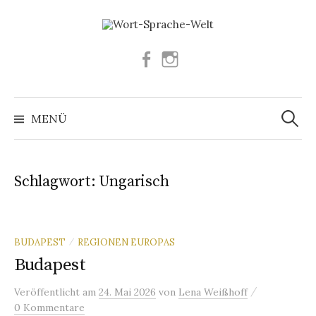
Springe
zum
Inhalt
Facebook
Instagram
Suchen
nach:
MENÜ
Schlagwort:
Ungarisch
BUDAPEST
REGIONEN EUROPAS
/
Budapest
/
Veröffentlicht
am
24. Mai 2026
von
Lena Weißhoff
0 Kommentare