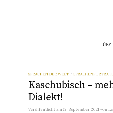
Springe
zum
Inhalt
ÜBE
SPRACHEN DER WELT
SPRACHENPORTRÄT
/
Kaschubisch – mehr
Dialekt!
Veröffentlicht
am
12. September 2021
von
Le