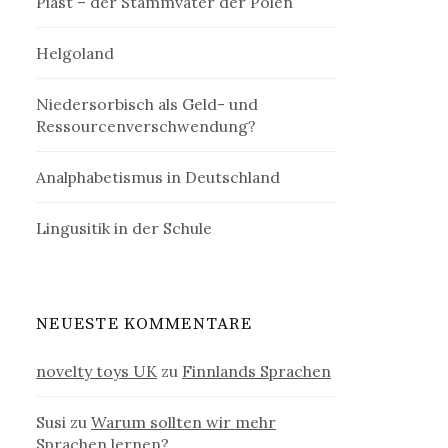
Piast – der Stammvater der Polen
Helgoland
Niedersorbisch als Geld- und
Ressourcenverschwendung?
Analphabetismus in Deutschland
Lingusitik in der Schule
NEUESTE KOMMENTARE
novelty toys UK
zu
Finnlands Sprachen
Susi
zu
Warum sollten wir mehr
Sprachen lernen?