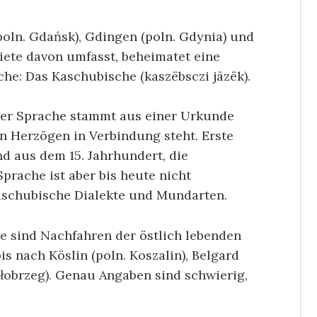
poln. Gdańsk), Gdingen (poln. Gdynia) und
iete davon umfasst, beheimatet eine
che: Das Kaschubische (kaszëbsczi jãzëk).
der Sprache stammt aus einer Urkunde
n Herzögen in Verbindung steht. Erste
nd aus dem 15. Jahrhundert, die
prache ist aber bis heute nicht
 kaschubische Dialekte und Mundarten.
e sind Nachfahren der östlich lebenden
s nach Köslin (poln. Koszalin), Belgard
ołobrzeg). Genau Angaben sind schwierig,