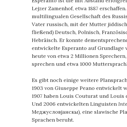
Esperanto ist die mit Abstand erfolgr
Lejzer Zamenhof, etwa 1887 erschaffe
multilingualen Gesellschaft des Russ
Vater russisch, mit der Mutter jiddis
fließend) Deutsch, Polnisch, Französis
Hebräisch. Er konnte dementsprechend
entwickelte Esperanto auf Grundlage 
heute von etwa 2 Millionen Sprechern
sprechen und etwa 1000 Muttersprachl
Es gibt noch einige weitere Plansprac
1903 von Giuseppe Peano entwickelt w
1907 haben Louis Couturat und Louis 
Und 2006 entwickelten Linguisten
Int
Меджусловјанскы), eine slawische Pla
Sprachen beruht.