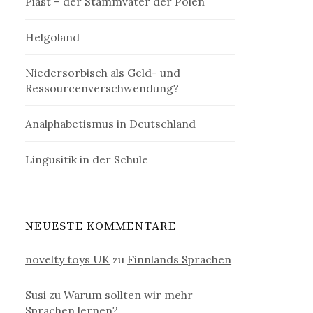
Piast – der Stammvater der Polen
Helgoland
Niedersorbisch als Geld- und
Ressourcenverschwendung?
Analphabetismus in Deutschland
Lingusitik in der Schule
NEUESTE KOMMENTARE
novelty toys UK
zu
Finnlands Sprachen
Susi
zu
Warum sollten wir mehr
Sprachen lernen?