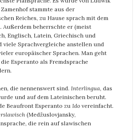
eichste Plansprache. Es wurde von Ludwik
n. Zamenhof stammte aus der
ischen Reiches, zu Hause sprach mit dem
ch. Außerdem beherrschte er (meist
ch, Englisch, Latein, Griechisch und
 viele Sprachvergleiche anstellen und
vieler europäischer Sprachen. Man geht
, die Esperanto als Fremdsprache
ern.
hen, die nennenswert sind.
Interlingua
, das
urde und auf dem Lateinischen beruht.
de Beaufront Esperanto zu
Ido
vereinfacht.
erslawisch
(Medžuslovjansky,
nsprache, die rein auf slawischen