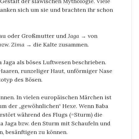
 Gestalt der slawischen Mythologie. Viele
nken sich um sie und brachten ihr schon
rau oder Großmutter und
Jaga
→ von
bzw.
Zima
→ die Kalte zusammen.
a Jaga als böses Luftwesen beschrieben.
 Haaren, runzeliger Haut, unförmiger Nase
totyp des Bösen.
önnen. In vielen europäischen Märchen ist
ikum der „gewöhnlichen“ Hexe. Wenn Baba
zerstört während des Flugs (=Sturm) die
 Jaga bzw. den Sturm mit Schaufeln und
n, besänftigen zu können.