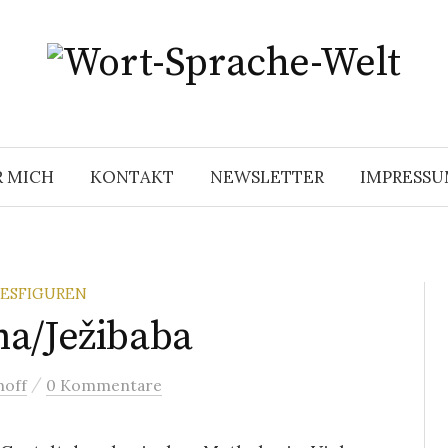
R MICH
KONTAKT
NEWSLETTER
IMPRESS
DESFIGUREN
ma/Ježibaba
/
hoff
0 Kommentare