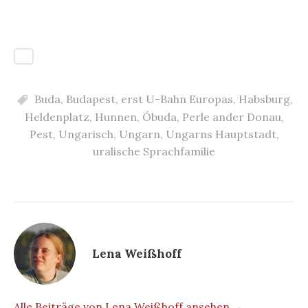
Buda
,
Budapest
,
erst U-Bahn Europas
,
Habsburg
,
Heldenplatz
,
Hunnen
,
Óbuda
,
Perle ander Donau
,
Pest
,
Ungarisch
,
Ungarn
,
Ungarns Hauptstadt
,
uralische Sprachfamilie
Lena Weißhoff
Alle Beiträge von Lena Weißhoff ansehen →