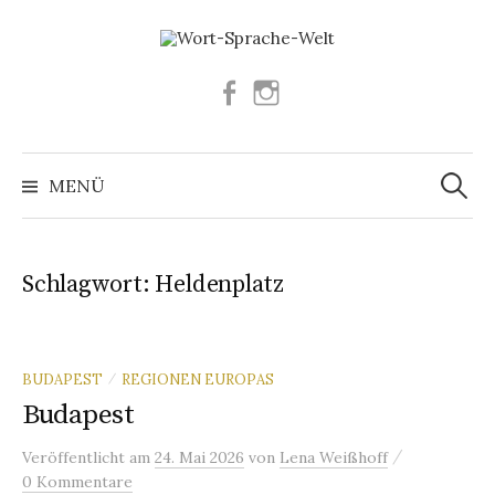
Springe
zum
Inhalt
Facebook
Instagram
Suchen
nach:
MENÜ
Schlagwort:
Heldenplatz
BUDAPEST
REGIONEN EUROPAS
/
Budapest
/
Veröffentlicht
am
24. Mai 2026
von
Lena Weißhoff
0 Kommentare