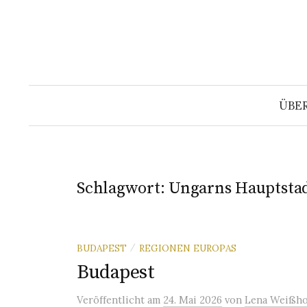
Springe
zum
Inhalt
ÜBE
Schlagwort:
Ungarns Hauptsta
BUDAPEST
REGIONEN EUROPAS
/
Budapest
Veröffentlicht
am
24. Mai 2026
von
Lena Weißho