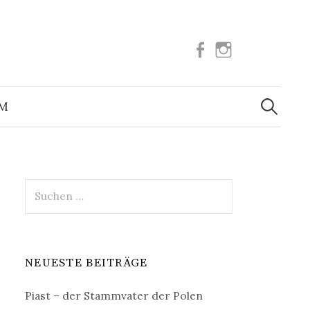
Facebook
Instagram
Suchen
nach:
UM
Suchen
nach:
NEUESTE BEITRÄGE
Piast – der Stammvater der Polen