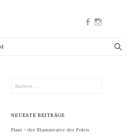
Facebook
Instagram
Suchen
nach:
UM
Suchen
nach:
NEUESTE BEITRÄGE
Piast – der Stammvater der Polen