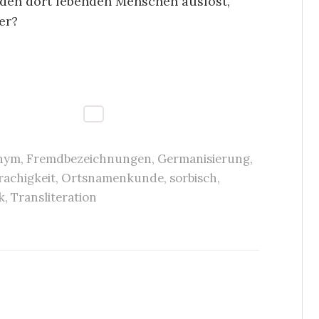
den dort lebenden Menschen auslöst,
der?
nym
,
Fremdbezeichnungen
,
Germanisierung
,
achigkeit
,
Ortsnamenkunde
,
sorbisch
,
k
,
Transliteration