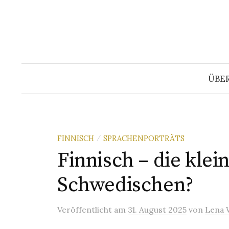
Springe
zum
Inhalt
ÜBE
FINNISCH
SPRACHENPORTRÄTS
/
Finnisch – die klei
Schwedischen?
Veröffentlicht
am
31. August 2025
von
Lena 