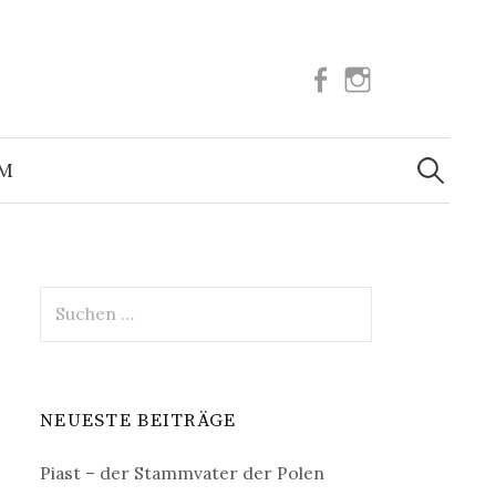
Facebook
Instagram
Suchen
nach:
UM
Suchen
nach:
NEUESTE BEITRÄGE
Piast – der Stammvater der Polen