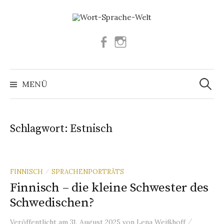
Springe
zum
Inhalt
Facebook
Instagram
Suchen
nach:
MENÜ
Schlagwort:
Estnisch
FINNISCH
SPRACHENPORTRÄTS
/
Finnisch – die kleine Schwester des
Schwedischen?
/
Veröffentlicht
am
31. August 2025
von
Lena Weißhoff