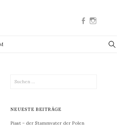
Facebook
Instagram
Suchen
nach:
UM
Suchen
nach:
NEUESTE BEITRÄGE
Piast – der Stammvater der Polen