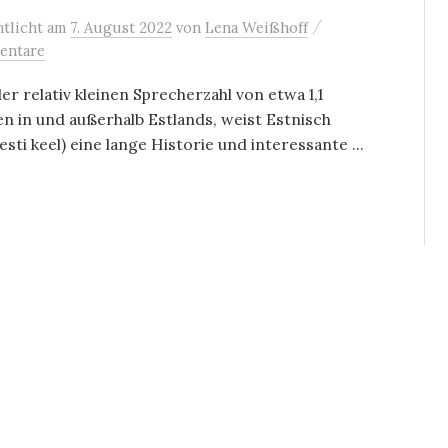
/
ntlicht
am
7. August 2022
von
Lena Weißhoff
entare
er relativ kleinen Sprecherzahl von etwa 1,1
en in und außerhalb Estlands, weist Estnisch
eesti keel) eine lange Historie und interessante ...