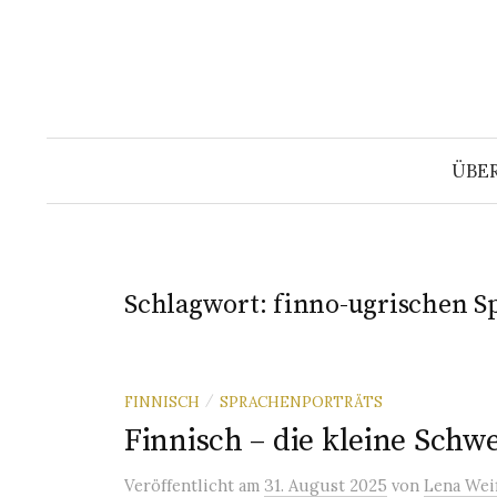
Springe
zum
Inhalt
ÜBE
Schlagwort:
finno-ugrischen S
FINNISCH
SPRACHENPORTRÄTS
/
Finnisch – die kleine Schw
Veröffentlicht
am
31. August 2025
von
Lena Wei