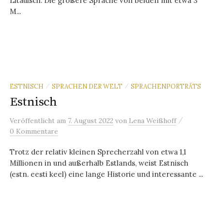
Litauisch. Die größere Sprache von beiden mit etwa 3
M...
ESTNISCH
SPRACHEN DER WELT
SPRACHENPORTRÄTS
/
/
Estnisch
/
Veröffentlicht
am
7. August 2022
von
Lena Weißhoff
0 Kommentare
Trotz der relativ kleinen Sprecherzahl von etwa 1,1
Millionen in und außerhalb Estlands, weist Estnisch
(estn. eesti keel) eine lange Historie und interessante ...