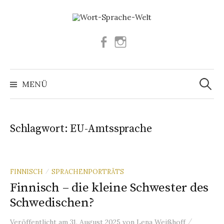
Springe
zum
Inhalt
Facebook
Instagram
Suchen
nach:
MENÜ
Schlagwort:
EU-Amtssprache
FINNISCH
SPRACHENPORTRÄTS
/
Finnisch – die kleine Schwester des
Schwedischen?
/
Veröffentlicht
am
31. August 2025
von
Lena Weißhoff