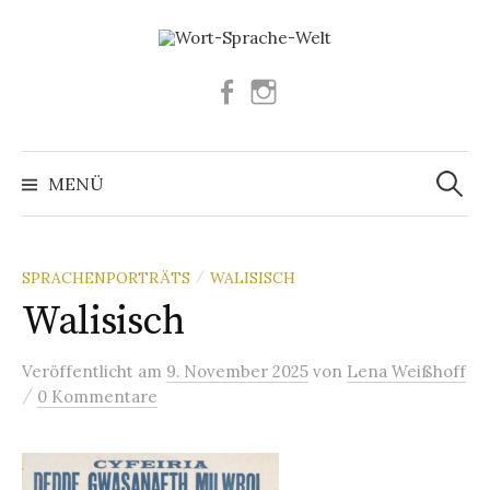
Springe
zum
Inhalt
Facebook
Instagram
Suchen
nach:
MENÜ
SPRACHENPORTRÄTS
WALISISCH
/
Walisisch
Veröffentlicht
am
9. November 2025
von
Lena Weißhoff
/
0 Kommentare