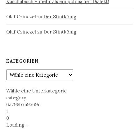
Kaschubisch – mehr als ein polnischer Dialekt!
Olaf Czinczel
zu
Der Stintkönig
Olaf Czinczel
zu
Der Stintkönig
KATEGORIEN
Wähle eine Unterkategorie
category
6a798b7a9569c
1
0
Loading....