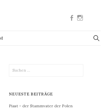
Facebook
Instagram
Suchen
nach:
UM
Suchen
nach:
NEUESTE BEITRÄGE
Piast – der Stammvater der Polen