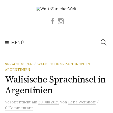
Springe
zum
Inhalt
Facebook
Instagram
Suchen
nach:
MENÜ
SPRACHINSELN
WALISISCHE SPRACHINSEL IN
/
ARGENTINIEN
Walisische Sprachinsel in
Argentinien
/
Veröffentlicht
am
20. Juli 2025
von
Lena Weißhoff
0 Kommentare