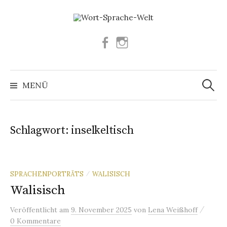
Springe
zum
Inhalt
Facebook
Instagram
Suchen
nach:
MENÜ
Schlagwort:
inselkeltisch
SPRACHENPORTRÄTS
WALISISCH
/
Walisisch
/
Veröffentlicht
am
9. November 2025
von
Lena Weißhoff
0 Kommentare