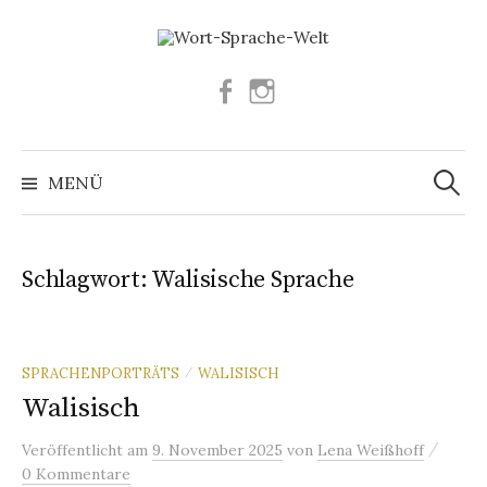
Springe
zum
Inhalt
Facebook
Instagram
Suchen
nach:
MENÜ
Schlagwort:
Walisische Sprache
SPRACHENPORTRÄTS
WALISISCH
/
Walisisch
/
Veröffentlicht
am
9. November 2025
von
Lena Weißhoff
0 Kommentare