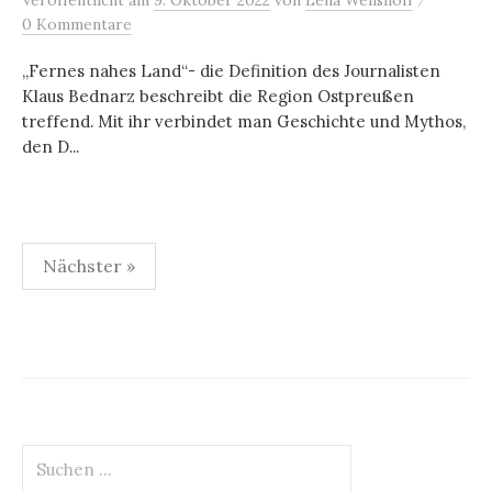
0 Kommentare
„Fernes nahes Land“- die Definition des Journalisten
Klaus Bednarz beschreibt die Region Ostpreußen
treffend. Mit ihr verbindet man Geschichte und Mythos,
den D...
Seitennummerierung
Nächster »
der
Beiträge
Suchen
nach: