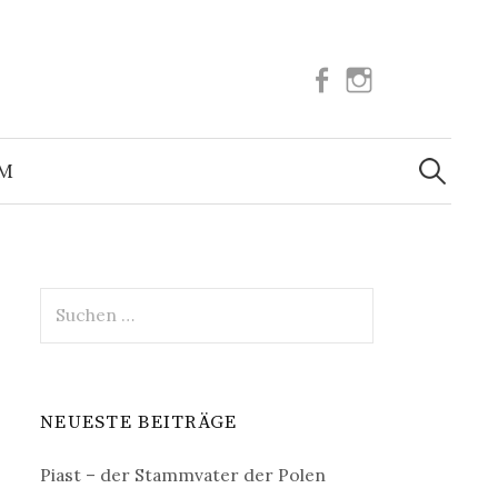
Facebook
Instagram
Suchen
nach:
UM
Suchen
nach:
NEUESTE BEITRÄGE
Piast – der Stammvater der Polen