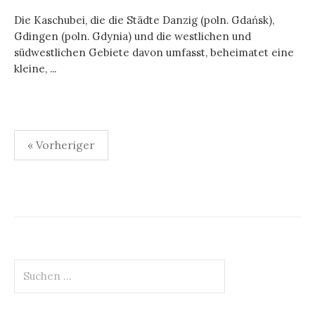
Die Kaschubei, die die Städte Danzig (poln. Gdańsk),
Gdingen (poln. Gdynia) und die westlichen und
südwestlichen Gebiete davon umfasst, beheimatet eine
kleine, ...
Seitennummerierung
« Vorheriger
der
Beiträge
Suchen
nach: