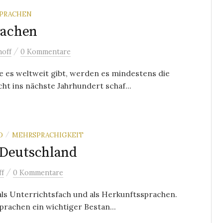
SPRACHEN
rachen
/
off
0 Kommentare
 es weltweit gibt, werden es mindestens die
t ins nächste Jahrhundert schaf...
D
MEHRSPRACHIGKEIT
/
 Deutschland
/
ff
0 Kommentare
als Unterrichtsfach und als Herkunftssprachen.
rachen ein wichtiger Bestan...