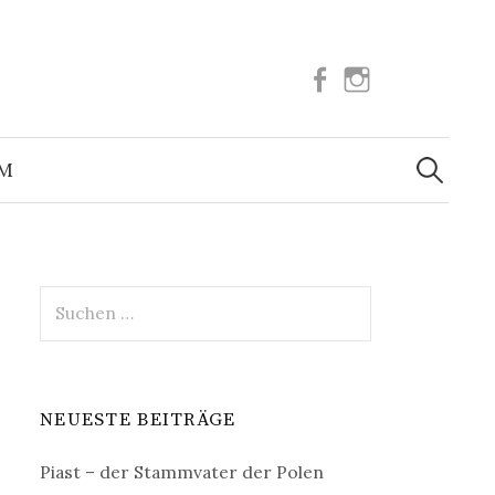
Facebook
Instagram
Suchen
nach:
UM
Suchen
nach:
NEUESTE BEITRÄGE
Piast – der Stammvater der Polen