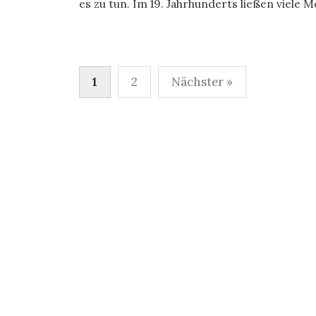
es zu tun. Im 19. Jahrhunderts ließen viele M
Seitennummerierung
1
2
Nächster »
der
Beiträge