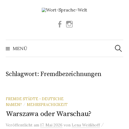
Springe
zum
Inhalt
Facebook
Instagram
Suchen
nach:
MENÜ
Schlagwort:
Fremdbezeichnungen
FREMDE STÄDTE - DEUTSCHE
NAMEN?
MEHRSPRACHIGKEIT
/
Warszawa oder Warschau?
/
Veröffentlicht
am
17. Mai 2026
von
Lena Weißhoff