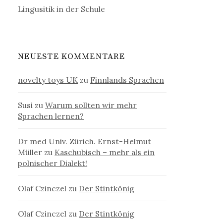
Lingusitik in der Schule
NEUESTE KOMMENTARE
novelty toys UK
zu
Finnlands Sprachen
Susi
zu
Warum sollten wir mehr
Sprachen lernen?
Dr med Univ. Zürich. Ernst-Helmut
Müller
zu
Kaschubisch – mehr als ein
polnischer Dialekt!
Olaf Czinczel
zu
Der Stintkönig
Olaf Czinczel
zu
Der Stintkönig