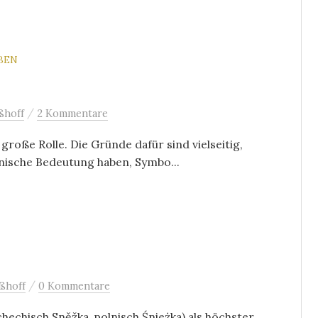
BEN
/
ßhoff
2 Kommentare
roße Rolle. Die Gründe dafür sind vielseitig,
nische Bedeutung haben, Symbo...
/
ßhoff
0 Kommentare
echisch Sněžka, polnisch Śnieżka) als höchster