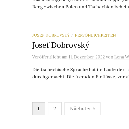
Berg zwischen Polen und Tschechien beheima
JOSEF DOBROVSKÝ
PERSÖNLICHKEITEN
/
Josef Dobrovský
Veröffentlicht
am
11. Dezember 2022
von
Lena W
Die tschechische Sprache hat im Laufe der 
durchgemacht. Die fremden Einflüsse, vor al
Seitennummerierung
1
2
Nächster »
der