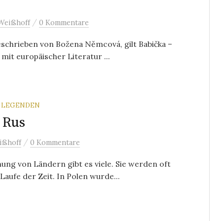
/
Weißhoff
0 Kommentare
geschrieben von Božena Němcová, gilt Babička –
mit europäischer Literatur ...
 LEGENDEN
 Rus
/
ißhoff
0 Kommentare
ng von Ländern gibt es viele. Sie werden oft
aufe der Zeit. In Polen wurde...