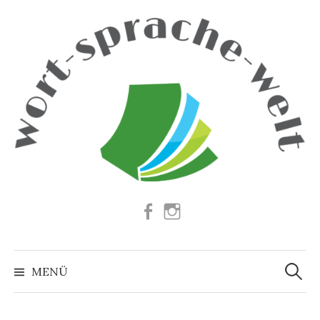
Springe
zum
Inhalt
Facebook
Instagram
Suchen
nach:
MENÜ