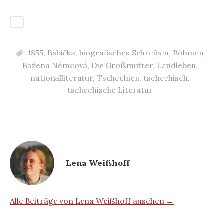
1855
,
Babička
,
biografisches Schreiben
,
Böhmen
,
Božena Němcová
,
Die Großmutter
,
Landleben
,
nationalliteratur
,
Tschechien
,
tschechisch
,
tschechische Literatur
Lena Weißhoff
Alle Beiträge von Lena Weißhoff ansehen →