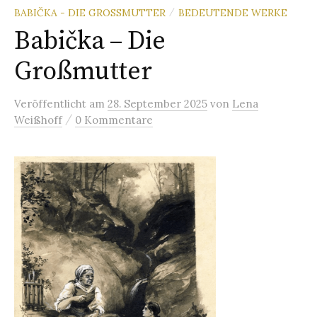
BABIČKA - DIE GROSSMUTTER
BEDEUTENDE WERKE
/
Babička – Die
Großmutter
Veröffentlicht
am
28. September 2025
von
Lena
/
Weißhoff
0 Kommentare