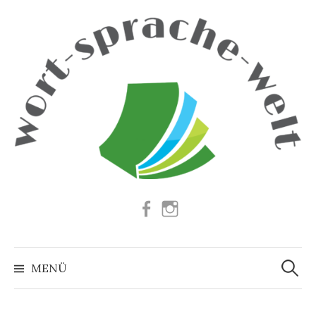
Springe
zum
Inhalt
Facebook
Instagram
Suchen
nach:
MENÜ