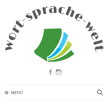
Springe
zum
Inhalt
Facebook
Instagram
Suchen
nach:
MENÜ