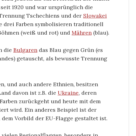
t seit 1920 und war ursprünglich die
r Trennung Tschechiens und der
Slowakei
e drei Farben symbolisieren traditionell
 Böhmen (weiß und rot) und
Mähren
(blau).
n die
Bulgaren
das Blau gegen Grün (es
andes) getauscht, als bewusste Trennung
en, und auch andere Ethnien, besitzen
and davon ist z.B. die
Ukraine
, deren
 Farben zurückgeht und heute mit dem
t wird. Ein anderes Beispiel ist der
 dem Vorbild der EU-Flagge gestaltet ist.
 vielen Regionalflaggen, besonders in