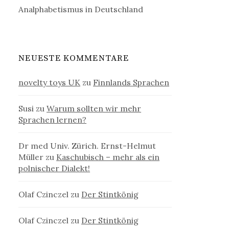
Analphabetismus in Deutschland
NEUESTE KOMMENTARE
novelty toys UK
zu
Finnlands Sprachen
Susi
zu
Warum sollten wir mehr
Sprachen lernen?
Dr med Univ. Zürich. Ernst-Helmut
Müller
zu
Kaschubisch – mehr als ein
polnischer Dialekt!
Olaf Czinczel
zu
Der Stintkönig
Olaf Czinczel
zu
Der Stintkönig