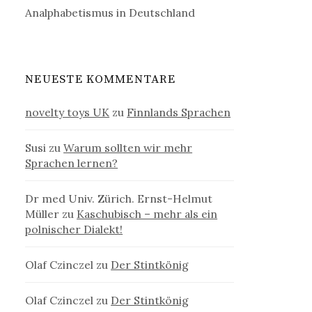
Analphabetismus in Deutschland
NEUESTE KOMMENTARE
novelty toys UK
zu
Finnlands Sprachen
Susi
zu
Warum sollten wir mehr
Sprachen lernen?
Dr med Univ. Zürich. Ernst-Helmut
Müller
zu
Kaschubisch – mehr als ein
polnischer Dialekt!
Olaf Czinczel
zu
Der Stintkönig
Olaf Czinczel
zu
Der Stintkönig