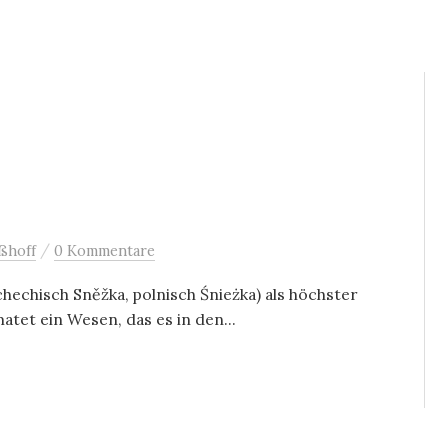
/
ßhoff
0 Kommentare
echisch Sněžka, polnisch Śnieżka) als höchster
tet ein Wesen, das es in den...