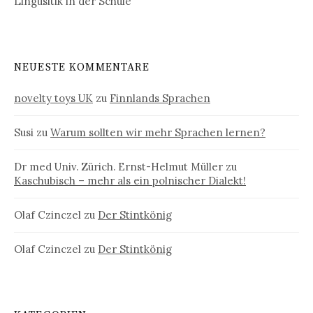
Lingusitik in der Schule
NEUESTE KOMMENTARE
novelty toys UK
zu
Finnlands Sprachen
Susi
zu
Warum sollten wir mehr Sprachen lernen?
Dr med Univ. Zürich. Ernst-Helmut Müller
zu
Kaschubisch – mehr als ein polnischer Dialekt!
Olaf Czinczel
zu
Der Stintkönig
Olaf Czinczel
zu
Der Stintkönig