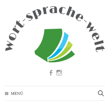
Springe
zum
Inhalt
Facebook
Instagram
Suchen
nach:
MENÜ