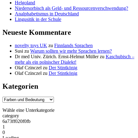
Helgoland
Niedersorbisch als Geld- und Ressourcenverschwendung?
Analphabetismus in Deutschland
Lingusitik in der Schule
Neueste Kommentare
novelty toys UK
zu
Finnlands Sprachen
Susi
zu
Warum sollten wir mehr Sprachen lernen?
Dr med Univ. Zürich. Ernst-Helmut Müller
zu
Kaschubisch –
mehr als ein polnischer Dialekt!
Olaf Czinczel
zu
Der Stintkönig
Olaf Czinczel
zu
Der Stintkönig
Kategorien
Wähle eine Unterkategorie
category
6a73ff020f0fb
1
0
Loading....