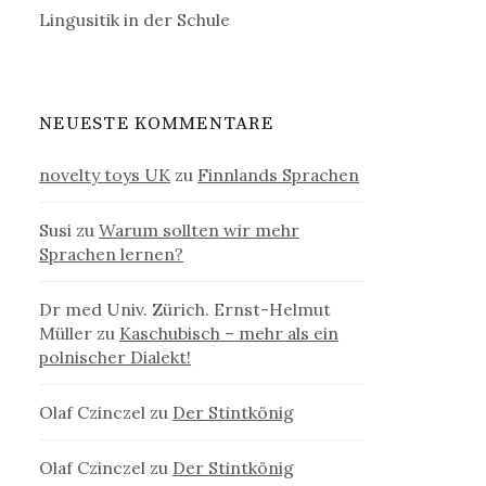
Lingusitik in der Schule
NEUESTE KOMMENTARE
novelty toys UK
zu
Finnlands Sprachen
Susi
zu
Warum sollten wir mehr
Sprachen lernen?
Dr med Univ. Zürich. Ernst-Helmut
Müller
zu
Kaschubisch – mehr als ein
polnischer Dialekt!
Olaf Czinczel
zu
Der Stintkönig
Olaf Czinczel
zu
Der Stintkönig