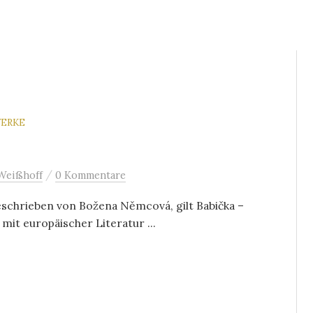
ERKE
/
Weißhoff
0 Kommentare
geschrieben von Božena Němcová, gilt Babička –
mit europäischer Literatur ...