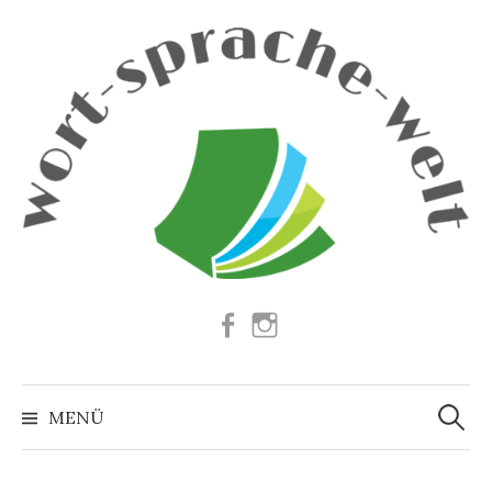
Springe
zum
Inhalt
Facebook
Instagram
Suchen
nach:
MENÜ