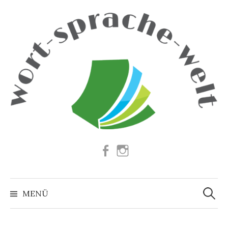
Springe
zum
Inhalt
Facebook
Instagram
Suchen
nach:
MENÜ