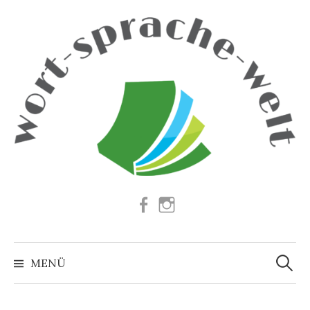
Springe
zum
Inhalt
Facebook
Instagram
Suchen
nach:
MENÜ