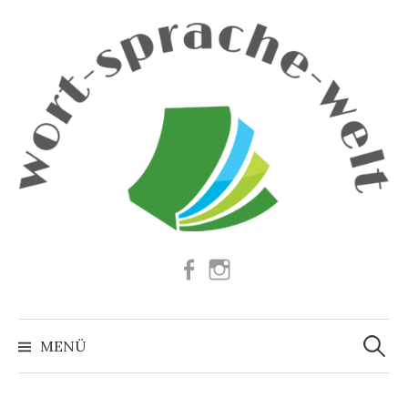
Springe
zum
Inhalt
Facebook
Instagram
Suchen
nach:
MENÜ