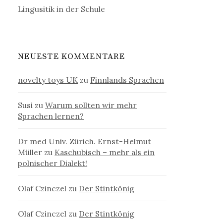
Lingusitik in der Schule
NEUESTE KOMMENTARE
novelty toys UK
zu
Finnlands Sprachen
Susi
zu
Warum sollten wir mehr
Sprachen lernen?
Dr med Univ. Zürich. Ernst-Helmut
Müller
zu
Kaschubisch – mehr als ein
polnischer Dialekt!
Olaf Czinczel
zu
Der Stintkönig
Olaf Czinczel
zu
Der Stintkönig