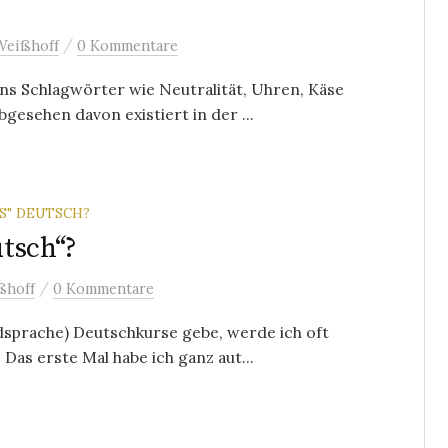
/
Weißhoff
0 Kommentare
s Schlagwörter wie Neutralität, Uhren, Käse
gesehen davon existiert in der ...
S" DEUTSCH?
tsch“?
/
ßhoff
0 Kommentare
mdsprache) Deutschkurse gebe, werde ich oft
Das erste Mal habe ich ganz aut...