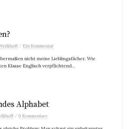
en?
/
Weißhoff
Ein Kommentar
bermaßen nicht meine Lieblingsfächer. Wie
ten Klasse Englisch verpflichtend...
endes Alphabet
/
ißhoff
0 Kommentare
s gleiche Problem: Man schaut ein unbekanntes