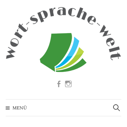
Springe
zum
Inhalt
Facebook
Instagram
Suchen
nach:
MENÜ