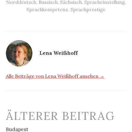
Norddeutsch
,
Russisch
,
Sächsisch
,
Spracheinstellung
,
Sprachkompetenz
,
Sprachprestige
Lena Weißhoff
Alle Beiträge von Lena Weißhoff ansehen →
Beitrags-
ÄLTERER BEITRAG
Navigation
Budapest